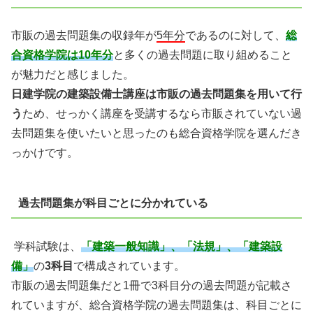
市販の過去問題集の収録年が
5年分
であるのに対して、
総
合資格学院は10年分
と多
くの過去問題に取り組めること
が魅力だと感じました。
日建学院の建築設備士講座は市販の過去問題集を用いて行
う
ため、せっかく講座を
受講するなら市販されていない過
去問題集を使いたいと思ったのも総合資格学院を
選んだき
っかけです。
過去問題集が科目ごとに分かれている
学科試験は、
「建築一般知識」、「法規」、「建築設
備」
の
3科目
で構成されています。
市販の過去問題集だと1冊で3科目分の過去問題が記載さ
れていますが、総合資格
学院の過去問題集は、科目ごとに