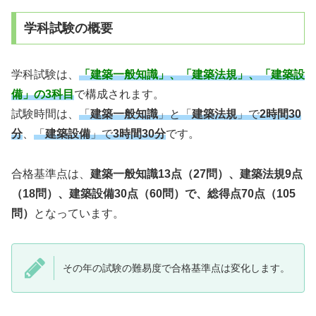
学科試験の概要
学科試験は、
「建築一般知識」、「建築法規」、「建築設
備」の3科目
で構成されます。
試験時間は、
「
建築一般知識
」と「
建築法規
」で
2時間30
分
、
「
建築設備
」で
3時間30
分
です。
合格基準点は、
建築一般知識13点（27問）、建築法規9点
（18問）、建築設備30点
（60問）で、総得点70点（105
問）
となっています。
その年の試験の難易度で合格基準点は変化します。