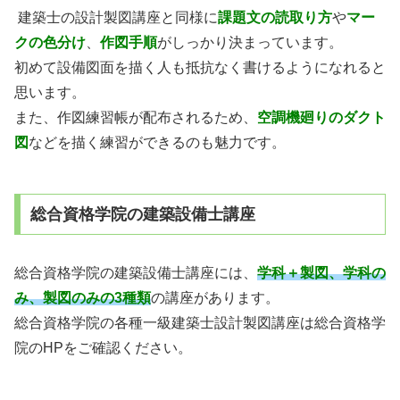
建築士の設計製図講座と同様に
課題文の読取り方
や
マー
クの色分け
、
作図手順
がし
っかり決まっています。
初めて設備図面を描く人も抵抗なく書けるようになれると
思います。
また、作図練習帳が配布されるため、
空調機廻りのダクト
図
などを描く練
習ができるのも魅力です。
総合資格学院の建築設備士講座
総
合資格学院の建築設備士講座には、
学科＋製図、学科の
み、製図のみの3種類
の講座
があります。
総合資格学院の各種一級建築士設計製図講座は総合資格学
院のHPをご確認ください。