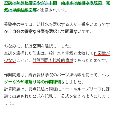
空調は熱源配管図やダクト図
、
給排水は給排水系統図
、
電
気は単線結線図等
が出題されます。
受験生の中では、給排水を選択する人が一番多いようです
が、
自分の得意な分野を選択して問題ない
です。
ちなみに、私は
空調
を選択しました。
空調を選択した理由は、給排水と電気と比較して
作図量が
少ない
ことと、
計算問題も比較的簡単
であったためです。
作図問題は、総合資格学院のパーツ練習帳を使って、ヘ
ッ
ダーや冷却塔廻り等の作図練習
をしました。
計算問題は、要点記述と同様にノートやルーズリーフに課
題で出題された公式を記載し、公式を覚えるようにしまし
ょう。