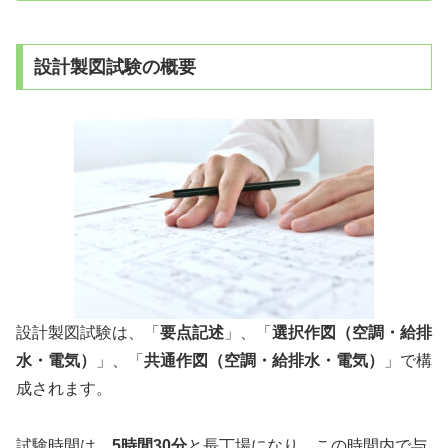
設計製図試験の概要
設計製図試験は、「
要点記述
」、「
選択作図（空調・給排
水・電気）
」、「
共通作図（空調・
給排水・電気）
」で構
成されます。
試験時間は、
5時間30分
と長丁場になり、この時間内で与