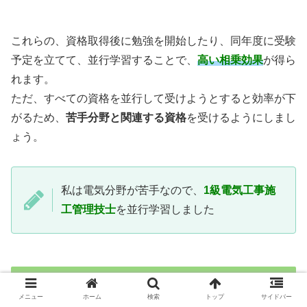
これらの、資格取得後に勉強を開始したり、同年度に受験
予定を立てて、並行学習する
ことで、
高い相乗効果
が得ら
れます。
ただ、すべての資格を並行して受けようとすると効率が下
がるため、
苦手分野と関連す
る資格
を受けるようにしまし
ょう。
私は電気分野が苦手なので、
1級電気工事施
工管
理技士
を並行学習しました
勉強スケジュール
メニュー
ホーム
検索
トップ
サイドバー