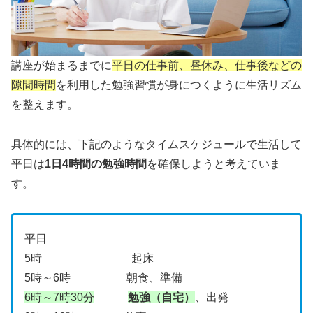
講座が始まるまでに
平日の仕事前、昼休み、仕事後などの
隙間時間
を利用した勉強習慣が身につくように生活リズム
を整えます。
具体的には、下記のようなタイムスケジュールで生活して
平日は
1日4時間の勉強時間
を確保しようと考えていま
す。
平日
5時 起床
5時～6時 朝食、準備
6時～7時30分
勉強（自宅）
、出発