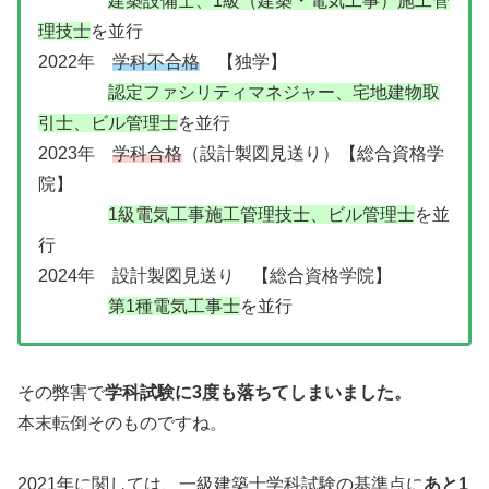
建築設備士、1級（建築・電気工事）施工管
理技士
を並行
2022年
学科不合格
【独学】
認定ファシリティマネジャー、宅地建物取
引士、ビル管理士
を並行
2023年
学科合格
（設計製図見送り）【総合資格学
院】
1級電気工事施工管理技士、ビル管理士
を並
行
2024年 設計製図見送り 【総合資格学院】
第1種電気工事士
を並行
その弊害で
学科試験に3度も落ちてしまいました。
本末転倒そのものですね。
2021年に関しては、一級建築士学科試験の基準点に
あと1